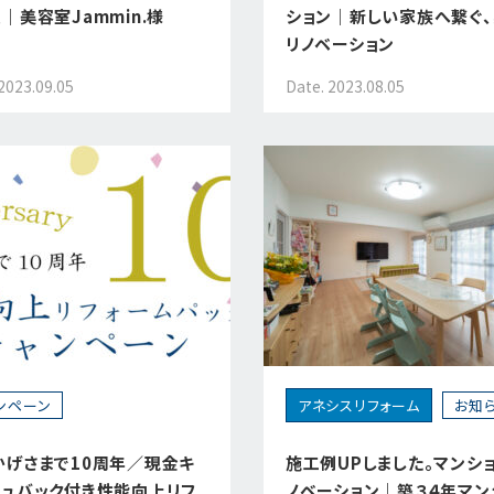
｜美容室Jammin.様
ション｜新しい家族へ繋ぐ
リノベーション
2023.09.05
Date. 2023.08.05
ンペーン
アネシスリフォーム
お知
かげさまで10周年／現金キ
施工例UPしました。マンシ
シュバック付き性能向上リフ
ノベーション｜築３４年マン