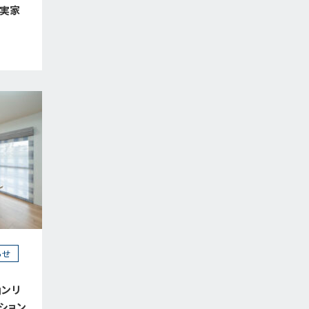
、実家
らせ
ョンリ
ション