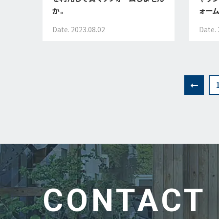
か。
ォー
Date. 2023.08.02
Date. 
CONTACT