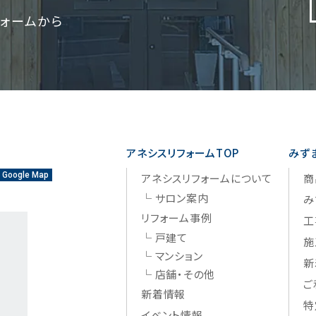
ォームから
アネシスリフォームTOP
みず
Google Map
アネシスリフォームについて
商
サロン案内
み
リフォーム事例
工
戸建て
施
マンション
新
店舗・その他
ご
新着情報
特
イベント情報