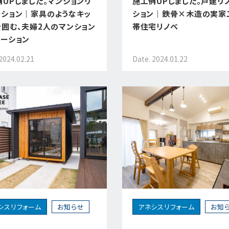
例UPしました。マンションリ
施工例UPしました。戸建リ
ーション｜家具のようなキッ
ション｜鉄骨×木造の実家
を囲む、夫婦2人のマンション
帯住宅リノベ
ベーション
2024.02.21
Date. 2024.01.22
シスリフォーム
お知らせ
アネシスリフォーム
お知