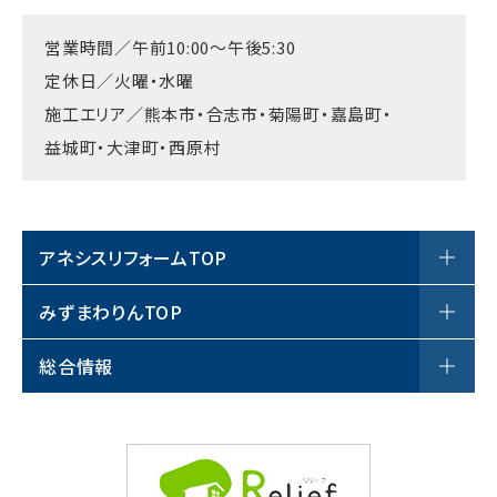
営業時間／午前10:00～午後5:30
定休日／火曜・水曜
施工エリア／熊本市・合志市・菊陽町・嘉島町・
益城町・大津町・西原村
アネシスリフォームTOP
アネシスリフォームについて
みずまわりんTOP
サロン案内
商品一覧
総合情報
リフォーム事例
みずまわりんについて
お役立ちブログ
戸建て
工事の流れ
お客様の声