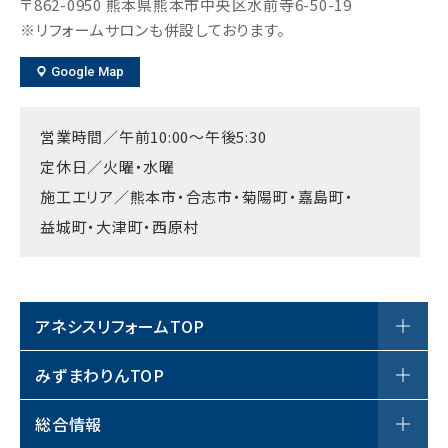
〒862-0950
熊本県熊本市中央区水前寺6-50-19
※リフォームサロンも併設しております。
Google Map
営業時間／午前10:00～午後5:30
定休日／火曜・水曜
施工エリア／熊本市・合志市・菊陽町・嘉島町・
益城町・大津町・西原村
アネシスリフォームTOP
アネシスリフォームについて
みずまわりんTOP
サロン案内
商品一覧
総合情報