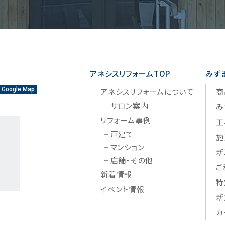
アネシスリフォームTOP
みず
Google Map
アネシスリフォームについて
商
サロン案内
み
リフォーム事例
工
戸建て
施
マンション
新
店舗・その他
ご
新着情報
特
イベント情報
新
カ