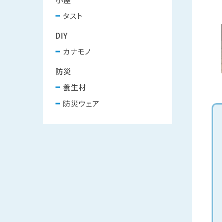
タスト
DIY
カナモノ
防災
養生材
防災ウェア