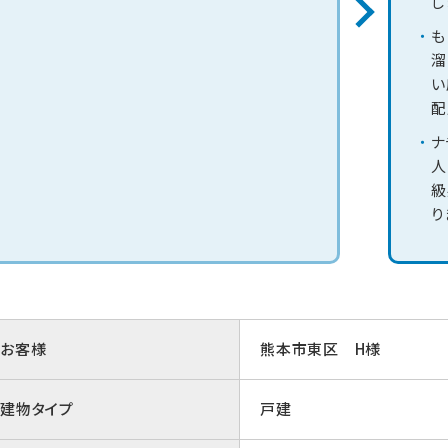
し
も
溜
い
配
ナ
人
級
り
お客様
熊本市東区 H様
建物タイプ
戸建