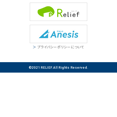
戸建て
工事の流れ
お客様の声
マンション
施工事例
スタッフ紹介
店舗・その他
新着情報
運営会社
ご利用ガイド
新着情報
プライバシーポリシーについて
特定商取引法に基づく表記
イベント情報
©2021 RELIEF.All Rights Reserved.
新規会員登録／ログイン
カートを見る