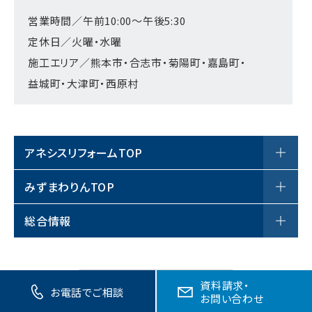
営業時間／午前10:00～午後5:30
定休日／火曜・水曜
施工エリア／熊本市・合志市・菊陽町・嘉島町・
益城町・大津町・西原村
アネシスリフォームTOP
アネシスリフォームについて
みずまわりんTOP
サロン案内
商品一覧
総合情報
リフォーム事例
みずまわりんについて
お役立ちブログ
戸建て
工事の流れ
資料請求・
お客様の声
お電話でご相談
お問い合わせ