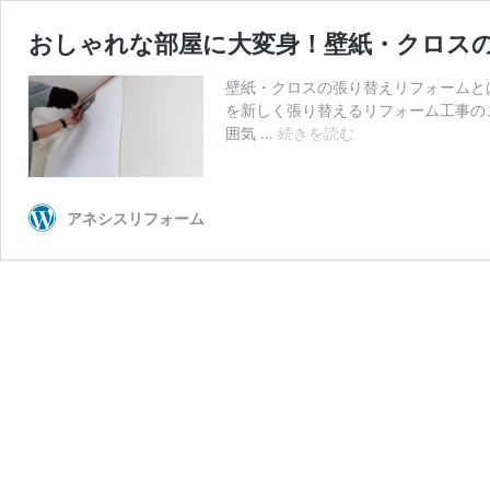
おしゃれな部屋に大変身！壁紙・クロス
壁紙・クロスの張り替えリフォームと
を新しく張り替えるリフォーム工事の
お
囲気 …
続きを読む
し
ゃ
れ
アネシスリフォーム
な
部
屋
に
大
変
身！
壁
紙・
ク
ロ
ス