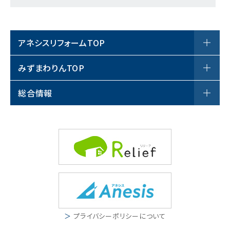
アネシスリフォームTOP
アネシスリフォームについて
みずまわりんTOP
サロン案内
商品一覧
総合情報
リフォーム事例
みずまわりんについて
お役立ちブログ
戸建て
工事の流れ
お客様の声
マンション
施工事例
スタッフ紹介
店舗・その他
新着情報
運営会社
ご利用ガイド
新着情報
プライバシーポリシーについて