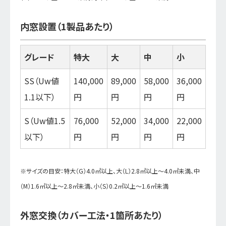
内窓設置（1製品あたり）
グレード
特大
大
中
小
SS（Uw値
140,000
89,000
58,000
36,000
1.1以下）
円
円
円
円
S（Uw値1.5
76,000
52,000
34,000
22,000
以下）
円
円
円
円
※サイズの目安：特大（G）4.0㎡以上、大（L）2.8㎡以上～4.0㎡未満、中
（M）1.6㎡以上～2.8㎡未満、小（S）0.2㎡以上～1.6㎡未満
外窓交換（カバー工法・1箇所あたり）