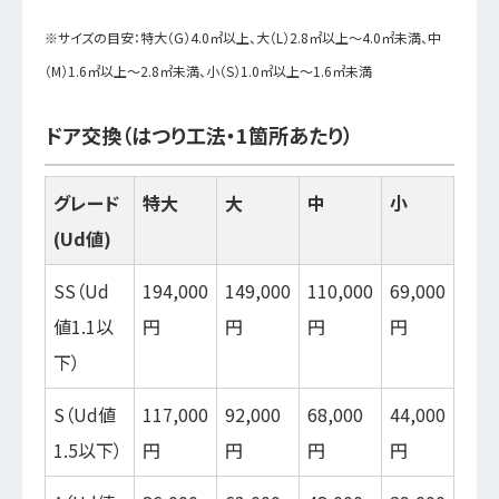
※サイズの目安：特大（G）4.0㎡以上、大（L）2.8㎡以上～4.0㎡未満、中
（M）1.6㎡以上～2.8㎡未満、小（S）1.0㎡以上～1.6㎡未満
ドア交換（はつり工法・1箇所あたり）
グレード
特大
大
中
小
(Ud値)
SS（Ud
194,000
149,000
110,000
69,000
値1.1以
円
円
円
円
下）
S（Ud値
117,000
92,000
68,000
44,000
1.5以下）
円
円
円
円