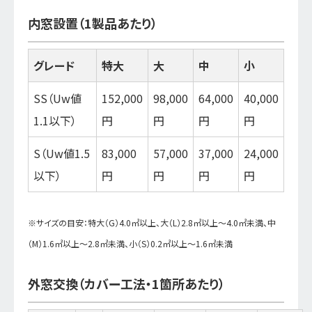
内窓設置（1製品あたり）
グレード
特大
大
中
小
SS（Uw値
152,000
98,000
64,000
40,000
1.1以下）
円
円
円
円
S（Uw値1.5
83,000
57,000
37,000
24,000
以下）
円
円
円
円
※サイズの目安：特大（G）4.0㎡以上、大（L）2.8㎡以上～4.0㎡未満、中
（M）1.6㎡以上～2.8㎡未満、小（S）0.2㎡以上～1.6㎡未満
外窓交換（カバー工法・1箇所あたり）