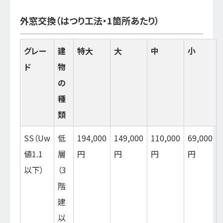
外窓交換（はつり工法・1箇所あたり）
グレー
建
特大
大
中
小
ド
物
の
種
類
SS（Uw
低
194,000
149,000
110,000
69,000
値1.1
層
円
円
円
円
以下）
（3
階
建
以