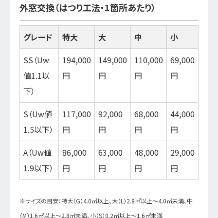
外窓交換（はつり工法・1箇所あたり）
グレード
特大
大
中
小
SS（Uw
194,000
149,000
110,000
69,000
値1.1以
円
円
円
円
下）
S（Uw値
117,000
92,000
68,000
44,000
1.5以下）
円
円
円
円
A（Uw値
86,000
63,000
48,000
29,000
1.9以下）
円
円
円
円
※サイズの目安：特大（G）4.0㎡以上、大（L）2.8㎡以上～4.0㎡未満、中
（M）1.6㎡以上～2.8㎡未満、小（S）0.2㎡以上～1.6㎡未満