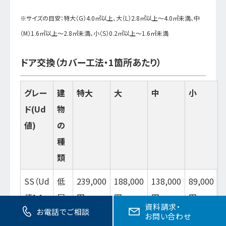
※サイズの目安：特大（G）4.0㎡以上、大（L）2.8㎡以上～4.0㎡未満、中
（M）1.6㎡以上～2.8㎡未満、小（S）0.2㎡以上～1.6㎡未満
ドア交換（カバー工法・1箇所あたり）
グレー
建
特大
大
中
小
ド(Ud
物
値)
の
種
類
SS（Ud
低
239,000
188,000
138,000
89,000
値1.1
層
円
円
円
円
資料請求・
お電話でご相談
以下）
（3
お問い合わせ