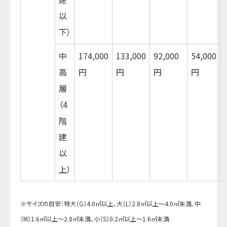
以
下）
中
174,000
133,000
92,000
54,000
高
円
円
円
円
層
（4
階
建
以
上）
※サイズの目安：特大（G）4.0㎡以上、大（L）2.8㎡以上～4.0㎡未満、中
（M）1.6㎡以上～2.8㎡未満、小（S）0.2㎡以上～1.6㎡未満